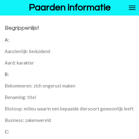
Paarden informatie
Ga
direct
naar
de
Begrippenlijst
hoofdinhoud
A:
Aanzienlijk: beduidend
Aard: karakter
B:
Bekommeren: zich ongerust maken
Benaming: titel
Biotoop: milieu waarin een bepaalde diersoort gewoonlijk leeft
Business: zakenwereld
C: