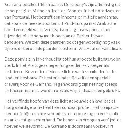
'Garrano' betekent 'klein paard'. Deze pony's zijn afkomstig uit
de bergregio's Minho en Tras-os-Montes, in het noordwesten
van Portugal. Het betreft een inheems, primitief paardenras,
dat zoals de meeste soorten uit Zuid-Europa met Arabische
bloed veredeld werd. Veel typische eigenschappen, in het
bijzonder bij de pony met bloed van de Berber, bleven
behouden. We zien deze paarden ook tegenwoordig nog vaak
tijdens de beroemde paardenfeesten in Vila Réal en Famalicao.
Deze pony's zijn in verhouding tot hun grootte buitengewoon
sterk. In het Portugese leger fungeerden ze vroeger als
lastdieren. Bovendien deden ze lichte werkzaamheden in de
land- en bosbouw. Er bestond indertijd zelfs een speciale
draverij voor de Garrano. Tegenwoordig zijn het nog steeds
lastdieren, maar ze worden ook als vrijetijdspaarden gebruikt.
Het verfijnde hoofd van deze licht gebouwde en kwalitatief
hoogwaardige pony heeft een concaaf profiel. Het compacte
dier heeft bijna rechte schouders, een korte rug en een smalle,
maar krachtige achterhand. De benen zijn droog en verfijnd, de
hoeven welgevormd. De Garrano is doorgaans voskleurig