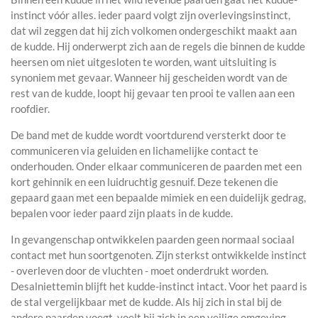
instinct vóór alles. ieder paard volgt zijn overlevingsinstinct,
dat wil zeggen dat hij zich volkomen ondergeschikt maakt aan
de kudde. Hij onderwerpt zich aan de regels die binnen de kudde
heersen om niet uitgesloten te worden, want uitsluiting is
synoniem met gevaar. Wanneer hij gescheiden wordt van de
rest van de kudde, loopt hij gevaar ten prooi te vallen aan een
roofdier.
De band met de kudde wordt voortdurend versterkt door te
communiceren via geluiden en lichamelijke contact te
onderhouden. Onder elkaar communiceren de paarden met een
kort gehinnik en een luidruchtig gesnuif. Deze tekenen die
gepaard gaan met een bepaalde mimiek en een duidelijk gedrag,
bepalen voor ieder paard zijn plaats in de kudde.
In gevangenschap ontwikkelen paarden geen normaal sociaal
contact met hun soortgenoten. Zijn sterkst ontwikkelde instinct
- overleven door de vluchten - moet onderdrukt worden.
Desalniettemin blijft het kudde-instinct intact. Voor het paard is
de stal vergelijkbaar met de kudde. Als hij zich in stal bij de
andere paarden voegt, voelt hij zich in een veilige omgeving.