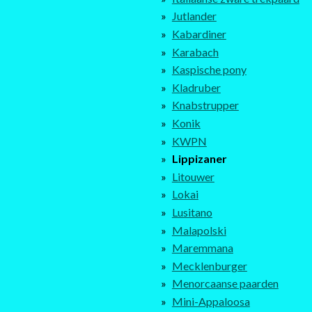
Jutlander
Kabardiner
Karabach
Kaspische pony
Kladruber
Knabstrupper
Konik
KWPN
Lippizaner
Litouwer
Lokai
Lusitano
Malapolski
Maremmana
Mecklenburger
Menorcaanse paarden
Mini-Appaloosa