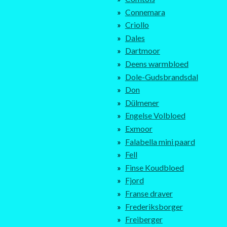
Connemara
Criollo
Dales
Dartmoor
Deens warmbloed
Dole-Gudsbrandsdal
Don
Dülmener
Engelse Volbloed
Exmoor
Falabella mini paard
Fell
Finse Koudbloed
Fjord
Franse draver
Frederiksborger
Freiberger