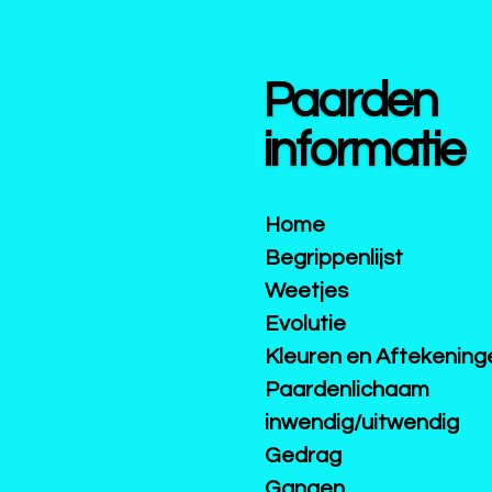
Ga
direct
naar
Paarden
de
hoofdinhoud
informatie
Home
Begrippenlijst
Weetjes
Evolutie
Kleuren en Aftekening
Paardenlichaam
inwendig/uitwendig
Gedrag
Gangen