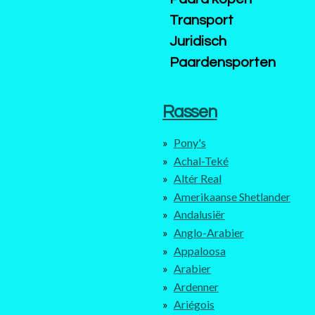
Transport
Juridisch
Paardensporten
Rassen
Pony's
Achal-Teké
Altér Real
Amerikaanse Shetlander
Andalusiër
Anglo-Arabier
Appaloosa
Arabier
Ardenner
Ariégois