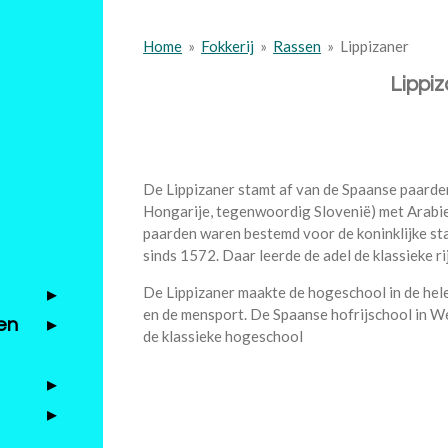
Home
»
Fokkerij
»
Rassen
»
Lippizaner
Lippiz
De Lippizaner stamt af van de Spaanse paarden
Hongarije, tegenwoordig Slovenië) met Arabi
paarden waren bestemd voor de koninklijke sta
sinds 1572. Daar leerde de adel de klassieke ri
De Lippizaner maakte de hogeschool in de hele 
en de mensport. De Spaanse hofrijschool in W
en
de klassieke hogeschool