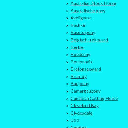
Australian Stock Horse
Australische pony
Avelignese
Bashkir
Basuto pony
Belgisch trekpaard
Berber
Boedenny
Boulonnais
Bretonse paard
Brumby
Budjonny
Camargeupony
Canadian Cutting Horse
Cleveland Bay
Clydesdale
Cob
Comtois