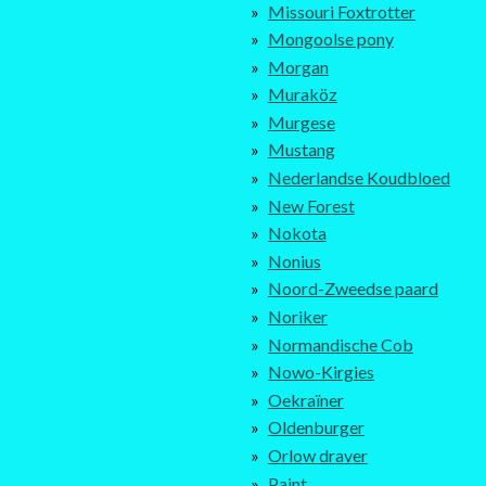
Missouri Foxtrotter
Mongoolse pony
Morgan
Muraköz
Murgese
Mustang
Nederlandse Koudbloed
New Forest
Nokota
Nonius
Noord-Zweedse paard
Noriker
Normandische Cob
Nowo-Kirgies
Oekraïner
Oldenburger
Orlow draver
Paint