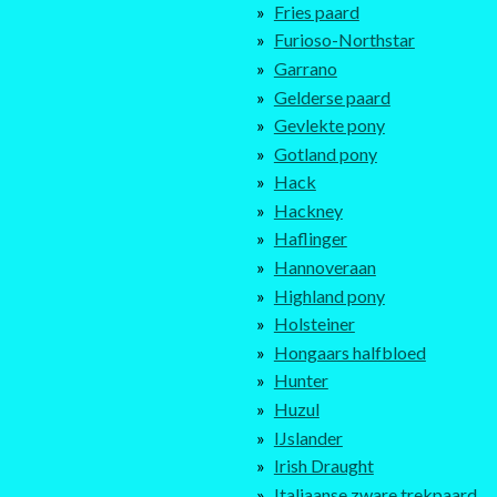
Fries paard
Furioso-Northstar
Garrano
Gelderse paard
Gevlekte pony
Gotland pony
Hack
Hackney
Haflinger
Hannoveraan
Highland pony
Holsteiner
Hongaars halfbloed
Hunter
Huzul
IJslander
Irish Draught
Italiaanse zware trekpaard