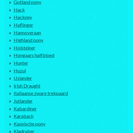
Gotland pony
Hack
Hackney
Haflinger
Hannoveraan
Highland pony
Holsteiner
Hongaars halfbloed
Hunter
Huzul
IJslander
Irish Draught
Italiaanse zware trekpaard
Jutlander
Kabardiner
Karabach
Kaspische pony
Kladruber