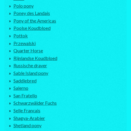
Polo pony
Poney des Landais
Pony of the Americas
Poolse Koudbloed
Pottok
Przewalski
Quarter Horse
Rijnlandse Koudbloed
Russische draver
Sable Island pony
Saddlebred
Salerno
San Fratello
Schwarzwälder Fuchs
Selle Français
Shagya-Arabier
Shetland pony