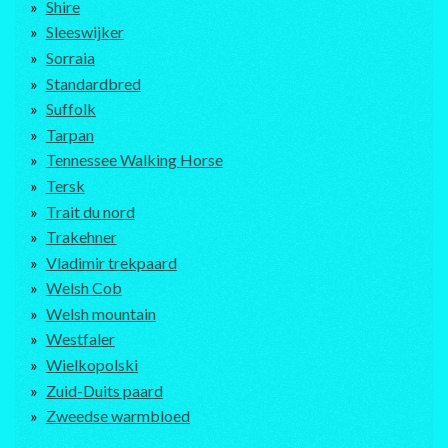
Shire
Sleeswijker
Sorraia
Standardbred
Suffolk
Tarpan
Tennessee Walking Horse
Tersk
Trait du nord
Trakehner
Vladimir trekpaard
Welsh Cob
Welsh mountain
Westfaler
Wielkopolski
Zuid-Duits paard
Zweedse warmbloed