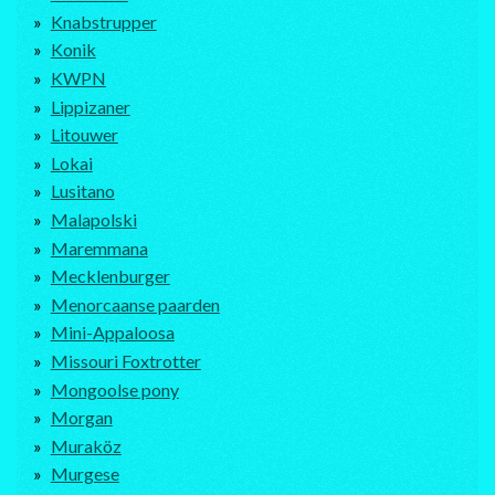
Knabstrupper
Konik
KWPN
Lippizaner
Litouwer
Lokai
Lusitano
Malapolski
Maremmana
Mecklenburger
Menorcaanse paarden
Mini-Appaloosa
Missouri Foxtrotter
Mongoolse pony
Morgan
Muraköz
Murgese