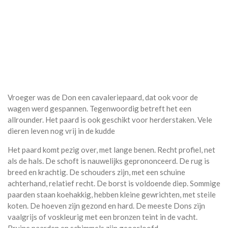
Vroeger was de Don een cavaleriepaard, dat ook voor de
wagen werd gespannen. Tegenwoordig betreft het een
allrounder. Het paard is ook geschikt voor herderstaken. Vele
dieren leven nog vrij in de kudde
Het paard komt pezig over, met lange benen. Recht profiel, net
als de hals. De schoft is nauwelijks geprononceerd. De rug is
breed en krachtig. De schouders zijn, met een schuine
achterhand, relatief recht. De borst is voldoende diep. Sommige
paarden staan koehakkig, hebben kleine gewrichten, met steile
koten. De hoeven zijn gezond en hard. De meeste Dons zijn
vaalgrijs of voskleurig met een bronzen teint in de vacht.
Bruine paarden en schimmels zijn geoorloofd