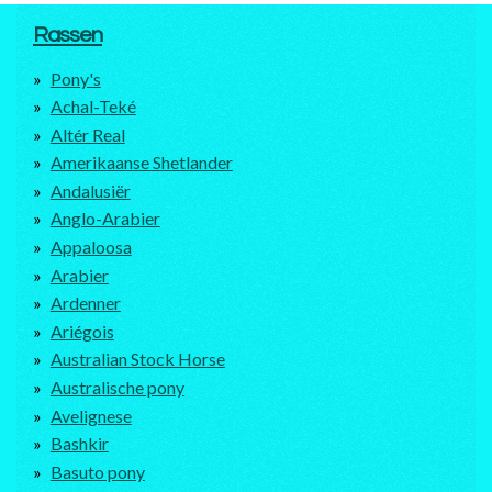
Rassen
Pony's
Achal-Teké
Altér Real
Amerikaanse Shetlander
Andalusiër
Anglo-Arabier
Appaloosa
Arabier
Ardenner
Ariégois
Australian Stock Horse
Australische pony
Avelignese
Bashkir
Basuto pony