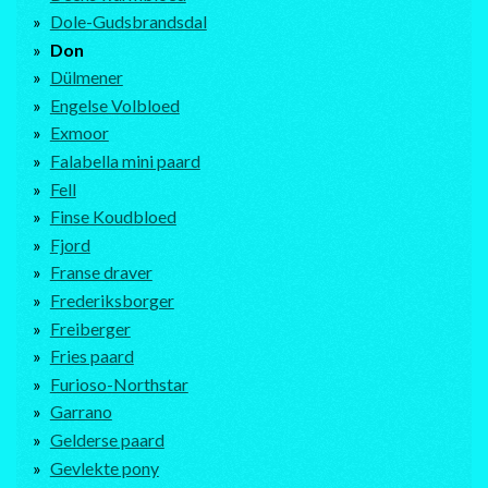
Dole-Gudsbrandsdal
Don
Dülmener
Engelse Volbloed
Exmoor
Falabella mini paard
Fell
Finse Koudbloed
Fjord
Franse draver
Frederiksborger
Freiberger
Fries paard
Furioso-Northstar
Garrano
Gelderse paard
Gevlekte pony