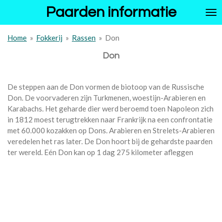
Paarden informatie
Ga
direct
naar
Home
»
Fokkerij
»
Rassen
»
Don
de
hoofdinhoud
Don
De steppen aan de Don vormen de biotoop van de Russische
Don. De voorvaderen zijn Turkmenen, woestijn-Arabieren en
Karabachs. Het geharde dier werd beroemd toen Napoleon zich
in 1812 moest terugtrekken naar Frankrijk na een confrontatie
met 60.000 kozakken op Dons. Arabieren en Strelets-Arabieren
veredelen het ras later. De Don hoort bij de gehardste paarden
ter wereld. Eén Don kan op 1 dag 275 kilometer afleggen