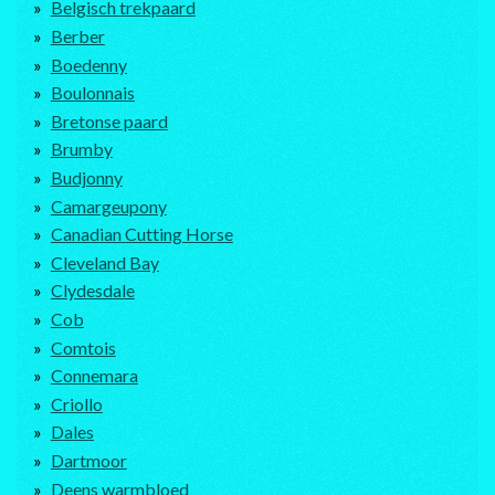
Belgisch trekpaard
Berber
Boedenny
Boulonnais
Bretonse paard
Brumby
Budjonny
Camargeupony
Canadian Cutting Horse
Cleveland Bay
Clydesdale
Cob
Comtois
Connemara
Criollo
Dales
Dartmoor
Deens warmbloed