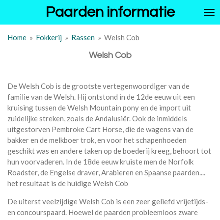
Paarden informatie
Ga
direct
naar
Home
»
Fokkerij
»
Rassen
»
Welsh Cob
de
hoofdinhoud
Welsh Cob
De Welsh Cob is de grootste vertegenwoordiger van de
familie van de Welsh. Hij ontstond in de 12de eeuw uit een
kruising tussen de Welsh Mountain pony en de import uit
zuidelijke streken, zoals de Andalusiër. Ook de inmiddels
uitgestorven Pembroke Cart Horse, die de wagens van de
bakker en de melkboer trok, en voor het schapenhoeden
geschikt was en andere taken op de boederij kreeg, behoort tot
hun voorvaderen. In de 18de eeuw kruiste men de Norfolk
Roadster, de Engelse draver, Arabieren en Spaanse paarden....
het resultaat is de huidige Welsh Cob
De uiterst veelzijdige Welsh Cob is een zeer geliefd vrijetijds-
en concourspaard. Hoewel de paarden probleemloos zware