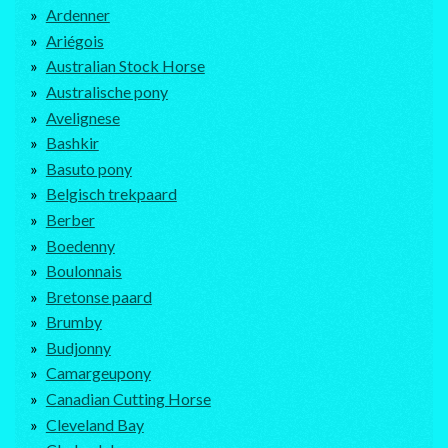
Ardenner
Ariégois
Australian Stock Horse
Australische pony
Avelignese
Bashkir
Basuto pony
Belgisch trekpaard
Berber
Boedenny
Boulonnais
Bretonse paard
Brumby
Budjonny
Camargeupony
Canadian Cutting Horse
Cleveland Bay