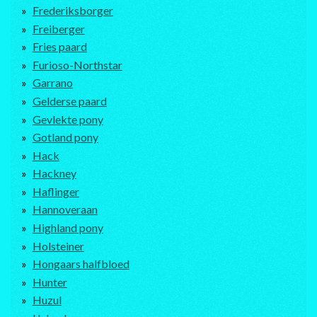
Frederiksborger
Freiberger
Fries paard
Furioso-Northstar
Garrano
Gelderse paard
Gevlekte pony
Gotland pony
Hack
Hackney
Haflinger
Hannoveraan
Highland pony
Holsteiner
Hongaars halfbloed
Hunter
Huzul