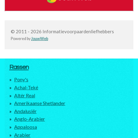
© 2011 - 2026 Informatievoorpaardenliefhebbers
Powered by
JouwWeb
Rassen
Pony's
Achal-Teké
Altér Real
Amerikaanse Shetlander
Andalusiër
Anglo-Arabier
Appaloosa
Arabier