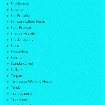
Saddlebred
Salerno
San Fratello
Schwarzwälder Fuchs
Selle Français
Shagya-Arabier
Shetland pony
Shire
Sleeswijker
Sorraia
Standardbred
Suffolk
Tarpan
Tennessee Walking Horse
Tersk
Trait du nord
Trakehner