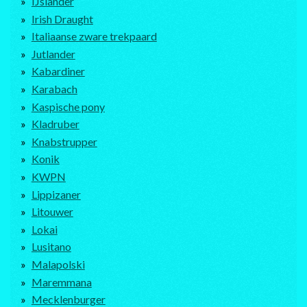
IJslander
Irish Draught
Italiaanse zware trekpaard
Jutlander
Kabardiner
Karabach
Kaspische pony
Kladruber
Knabstrupper
Konik
KWPN
Lippizaner
Litouwer
Lokai
Lusitano
Malapolski
Maremmana
Mecklenburger