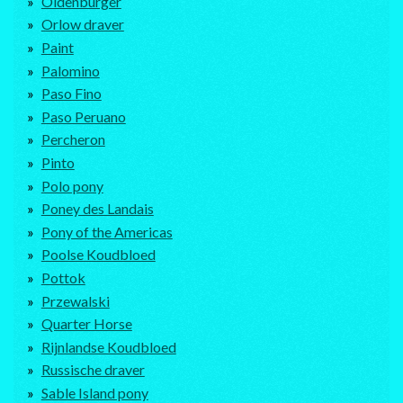
Oldenburger
Orlow draver
Paint
Palomino
Paso Fino
Paso Peruano
Percheron
Pinto
Polo pony
Poney des Landais
Pony of the Americas
Poolse Koudbloed
Pottok
Przewalski
Quarter Horse
Rijnlandse Koudbloed
Russische draver
Sable Island pony