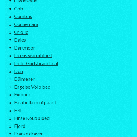
Clydesdale
Cob
Comtois
Connemara
Criollo
Dales
Dartmoor
Deens warmbloed
Dole-Gudsbrandsdal
Don
Dülmener
Engelse Volbloed
Exmoor
Falabella mini paard
Fell
Finse Koudbloed
Fjord
Franse draver