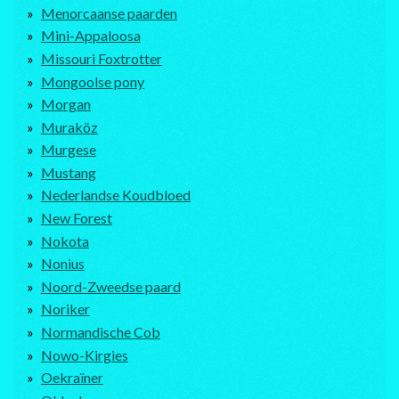
Menorcaanse paarden
Mini-Appaloosa
Missouri Foxtrotter
Mongoolse pony
Morgan
Muraköz
Murgese
Mustang
Nederlandse Koudbloed
New Forest
Nokota
Nonius
Noord-Zweedse paard
Noriker
Normandische Cob
Nowo-Kirgies
Oekraïner