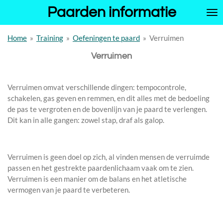
Paarden informatie
Ga
direct
naar
Home
»
Training
»
Oefeningen te paard
»
Verruimen
de
hoofdinhoud
Verruimen
Verruimen omvat verschillende dingen: tempocontrole,
schakelen, gas geven en remmen, en dit alles met de bedoeling
de pas te vergroten en de bovenlijn van je paard te verlengen.
Dit kan in alle gangen: zowel stap, draf als galop.
Verruimen is geen doel op zich, al vinden mensen de verruimde
passen en het gestrekte paardenlichaam vaak om te zien.
Verruimen is een manier om de balans en het atletische
vermogen van je paard te verbeteren.