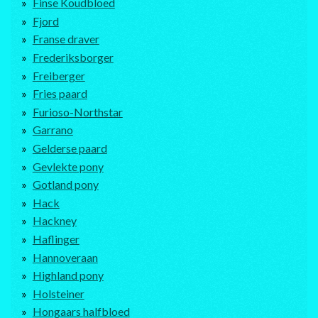
Finse Koudbloed
Fjord
Franse draver
Frederiksborger
Freiberger
Fries paard
Furioso-Northstar
Garrano
Gelderse paard
Gevlekte pony
Gotland pony
Hack
Hackney
Haflinger
Hannoveraan
Highland pony
Holsteiner
Hongaars halfbloed