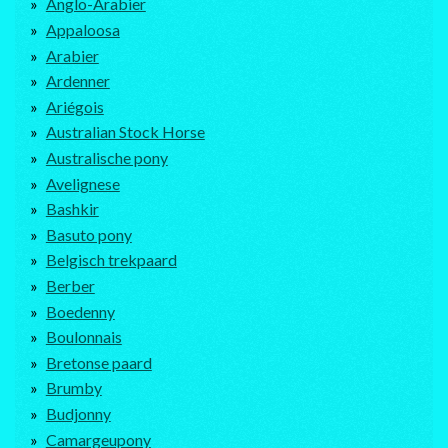
Anglo-Arabier
Appaloosa
Arabier
Ardenner
Ariégois
Australian Stock Horse
Australische pony
Avelignese
Bashkir
Basuto pony
Belgisch trekpaard
Berber
Boedenny
Boulonnais
Bretonse paard
Brumby
Budjonny
Camargeupony