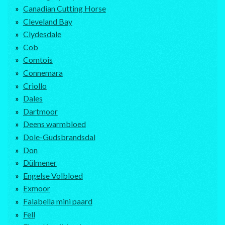
Canadian Cutting Horse
Cleveland Bay
Clydesdale
Cob
Comtois
Connemara
Criollo
Dales
Dartmoor
Deens warmbloed
Dole-Gudsbrandsdal
Don
Dülmener
Engelse Volbloed
Exmoor
Falabella mini paard
Fell