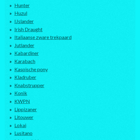
Hunter
Huzul
IJslander
Irish Draught
Italiaanse zware trekpaard
Jutlander
Kabardiner
Karabach
Kaspische pony
Kladruber
Knabstrupper
Konik
KWPN
Lippizaner
Litouwer
Lokai
Lusitano