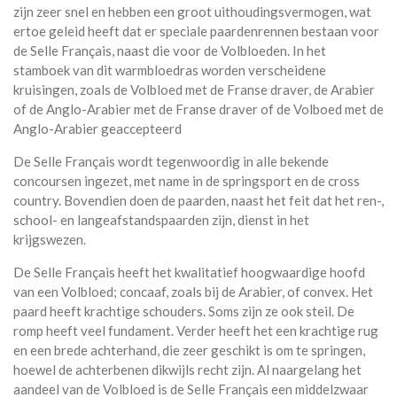
zijn zeer snel en hebben een groot uithoudingsvermogen, wat
ertoe geleid heeft dat er speciale paardenrennen bestaan voor
de Selle Français, naast die voor de Volbloeden. In het
stamboek van dit warmbloedras worden verscheidene
kruisingen, zoals de Volbloed met de Franse draver, de Arabier
of de Anglo-Arabier met de Franse draver of de Volboed met de
Anglo-Arabier geaccepteerd
De Selle Français wordt tegenwoordig in alle bekende
concoursen ingezet, met name in de springsport en de cross
country. Bovendien doen de paarden, naast het feit dat het ren-,
school- en langeafstandspaarden zijn, dienst in het
krijgswezen.
De Selle Français heeft het kwalitatief hoogwaardige hoofd
van een Volbloed; concaaf, zoals bij de Arabier, of convex. Het
paard heeft krachtige schouders. Soms zijn ze ook steil. De
romp heeft veel fundament. Verder heeft het een krachtige rug
en een brede achterhand, die zeer geschikt is om te springen,
hoewel de achterbenen dikwijls recht zijn. Al naargelang het
aandeel van de Volbloed is de Selle Français een middelzwaar