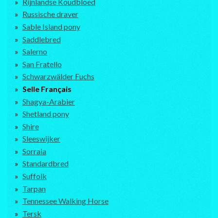
Rijnlandse Koudbloed
Russische draver
Sable Island pony
Saddlebred
Salerno
San Fratello
Schwarzwälder Fuchs
Selle Français
Shagya-Arabier
Shetland pony
Shire
Sleeswijker
Sorraia
Standardbred
Suffolk
Tarpan
Tennessee Walking Horse
Tersk