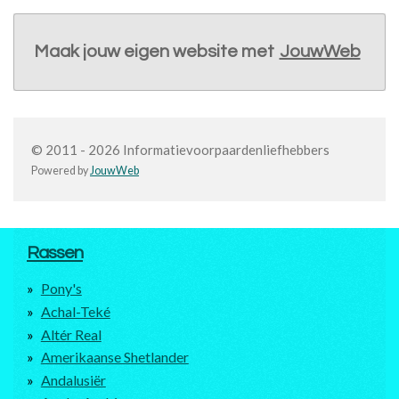
Maak jouw eigen website met
JouwWeb
© 2011 - 2026 Informatievoorpaardenliefhebbers
Powered by
JouwWeb
Rassen
Pony's
Achal-Teké
Altér Real
Amerikaanse Shetlander
Andalusiër