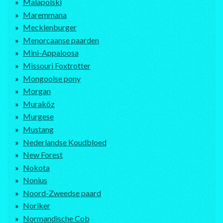
Malapolski
Maremmana
Mecklenburger
Menorcaanse paarden
Mini-Appaloosa
Missouri Foxtrotter
Mongoolse pony
Morgan
Muraköz
Murgese
Mustang
Nederlandse Koudbloed
New Forest
Nokota
Nonius
Noord-Zweedse paard
Noriker
Normandische Cob