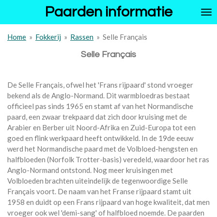
Paarden informatie
Ga
direct
naar
Home
»
Fokkerij
»
Rassen
»
Selle Français
de
hoofdinhoud
Selle Français
De Selle Français, ofwel het 'Frans rijpaard' stond vroeger
bekend als de Anglo-Normand. Dit warmbloedras bestaat
officieel pas sinds 1965 en stamt af van het Normandische
paard, een zwaar trekpaard dat zich door kruising met de
Arabier en Berber uit Noord-Afrika en Zuid-Europa tot een
goed en flink werkpaard heeft ontwikkeld. In de 19de eeuw
werd het Normandische paard met de Volbloed-hengsten en
halfbloeden (Norfolk Trotter-basis) veredeld, waardoor het ras
Anglo-Normand ontstond. Nog meer kruisingen met
Volbloeden brachten uiteindelijk de tegenwoordige Selle
Français voort. De naam van het Franse rijpaard stamt uit
1958 en duidt op een Frans rijpaard van hoge kwaliteit, dat men
vroeger ook wel 'demi-sang' of halfbloed noemde. De paarden