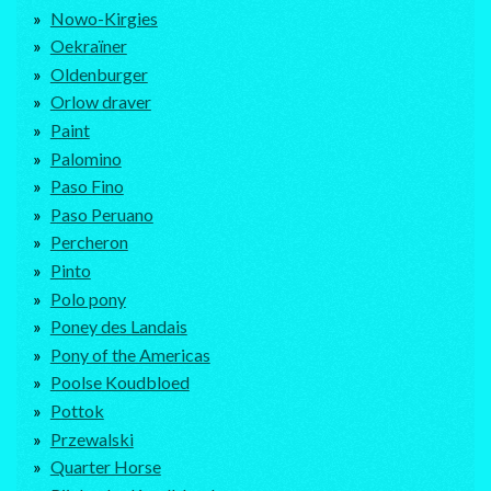
Nowo-Kirgies
Oekraïner
Oldenburger
Orlow draver
Paint
Palomino
Paso Fino
Paso Peruano
Percheron
Pinto
Polo pony
Poney des Landais
Pony of the Americas
Poolse Koudbloed
Pottok
Przewalski
Quarter Horse