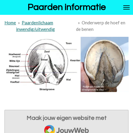
Paarden informatie
Ga
direct
naar
Home
»
Paardenlichaam
»
Onderwerp de hoef en
de
inwendig/uitwendig
de benen
hoofdinhoud
Maak jouw eigen website met
JouwWeb