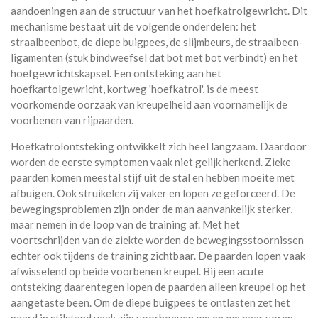
aandoeningen aan de structuur van het hoefkatrolgewricht. Dit
mechanisme bestaat uit de volgende onderdelen: het
straalbeenbot, de diepe buigpees, de slijmbeurs, de straalbeen-
ligamenten (stuk bindweefsel dat bot met bot verbindt) en het
hoefgewrichtskapsel. Een ontsteking aan het
hoefkartolgewricht, kortweg 'hoefkatrol', is de meest
voorkomende oorzaak van kreupelheid aan voornamelijk de
voorbenen van rijpaarden.
Hoefkatrolontsteking ontwikkelt zich heel langzaam. Daardoor
worden de eerste symptomen vaak niet gelijk herkend. Zieke
paarden komen meestal stijf uit de stal en hebben moeite met
afbuigen. Ook struikelen zij vaker en lopen ze geforceerd. De
bewegingsproblemen zijn onder de man aanvankelijk sterker,
maar nemen in de loop van de training af. Met het
voortschrijden van de ziekte worden de bewegingsstoornissen
echter ook tijdens de training zichtbaar. De paarden lopen vaak
afwisselend op beide voorbenen kreupel. Bij een acute
ontsteking daarentegen lopen de paarden alleen kreupel op het
aangetaste been. Om de diepe buigpees te ontlasten zet het