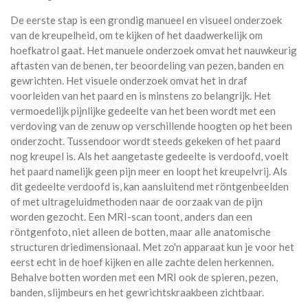
De eerste stap is een grondig manueel en visueel onderzoek
van de kreupelheid, om te kijken of het daadwerkelijk om
hoefkatrol gaat. Het manuele onderzoek omvat het nauwkeurig
aftasten van de benen, ter beoordeling van pezen, banden en
gewrichten. Het visuele onderzoek omvat het in draf
voorleiden van het paard en is minstens zo belangrijk. Het
vermoedelijk pijnlijke gedeelte van het been wordt met een
verdoving van de zenuw op verschillende hoogten op het been
onderzocht. Tussendoor wordt steeds gekeken of het paard
nog kreupel is. Als het aangetaste gedeelte is verdoofd, voelt
het paard namelijk geen pijn meer en loopt het kreupelvrij. Als
dit gedeelte verdoofd is, kan aansluitend met röntgenbeelden
of met ultrageluidmethoden naar de oorzaak van de pijn
worden gezocht. Een MRI-scan toont, anders dan een
röntgenfoto, niet alleen de botten, maar alle anatomische
structuren driedimensionaal. Met zo'n apparaat kun je voor het
eerst echt in de hoef kijken en alle zachte delen herkennen.
Behalve botten worden met een MRI ook de spieren, pezen,
banden, slijmbeurs en het gewrichtskraakbeen zichtbaar.