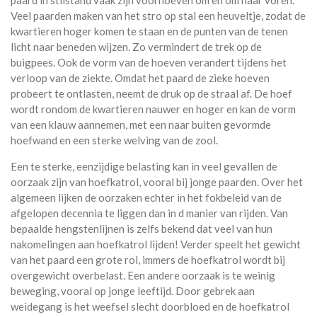
paard in stilstand vaak zijn voorhoeven om en om naar voren.
Veel paarden maken van het stro op stal een heuveltje, zodat de
kwartieren hoger komen te staan en de punten van de tenen
licht naar beneden wijzen. Zo vermindert de trek op de
buigpees. Ook de vorm van de hoeven verandert tijdens het
verloop van de ziekte. Omdat het paard de zieke hoeven
probeert te ontlasten, neemt de druk op de straal af. De hoef
wordt rondom de kwartieren nauwer en hoger en kan de vorm
van een klauw aannemen, met een naar buiten gevormde
hoefwand en een sterke welving van de zool.
Een te sterke, eenzijdige belasting kan in veel gevallen de
oorzaak zijn van hoefkatrol, vooral bij jonge paarden. Over het
algemeen lijken de oorzaken echter in het fokbeleid van de
afgelopen decennia te liggen dan in d manier van rijden. Van
bepaalde hengstenlijnen is zelfs bekend dat veel van hun
nakomelingen aan hoefkatrol lijden! Verder speelt het gewicht
van het paard een grote rol, immers de hoefkatrol wordt bij
overgewicht overbelast. Een andere oorzaak is te weinig
beweging, vooral op jonge leeftijd. Door gebrek aan
weidegang is het weefsel slecht doorbloed en de hoefkatrol