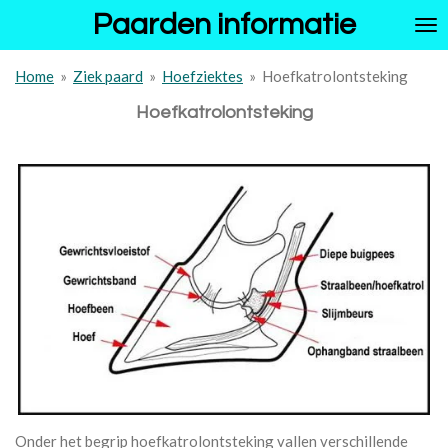
Paarden informatie
Ga
direct
naar
Home
»
Ziek paard
»
Hoefziektes
»
Hoefkatrolontsteking
de
hoofdinhoud
Hoefkatrolontsteking
Onder het begrip hoefkatrolontsteking vallen verschillende