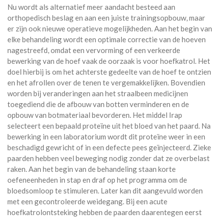
Nu wordt als alternatief meer aandacht besteed aan
orthopedisch beslag en aan een juiste trainingsopbouw, maar
er zijn ook nieuwe operatieve mogelijkheden. Aan het begin van
elke behandeling wordt een optimale correctie van de hoeven
nagestreefd, omdat een vervorming of een verkeerde
bewerking van de hoef vaak de oorzaak is voor hoefkatrol. Het
doel hierbij is om het achterste gedeelte van de hoef te ontzien
en het afrollen over de tenen te vergemakkelijken. Bovendien
worden bij veranderingen aan het straalbeen medicijnen
toegediend die de afbouw van botten verminderen en de
opbouw van botmateriaal bevorderen. Het middel Irap
selecteert een bepaald proteïne uit het bloed van het paard. Na
bewerking in een laboratorium wordt dit proteïne weer in een
beschadigd gewricht of in een defecte pees geïnjecteerd. Zieke
paarden hebben veel beweging nodig zonder dat ze overbelast
raken. Aan het begin van de behandeling staan korte
oefeneenheden in stap en draf op het programma om de
bloedsomloop te stimuleren. Later kan dit aangevuld worden
met een gecontroleerde weidegang. Bij een acute
hoefkatrolontsteking hebben de paarden daarentegen eerst