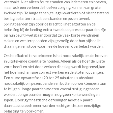
verzwakt. Niet alleen foute standen van ledematen en hoeven,
maar ook een verkeerde hoefverzorging kunnen van grote
invloed zijn. Te lange tenen, te lage kwartieren of slecht zittend
beslag belasten straalbeen, banden en pezen teveel.
Springpaarden zijn door de kracht bij het afzetten en de
belasting bij de landing extra kwetsbaar, dressuurpaarden zijn
op hun beurt kwetsbaar doordat ze vaak korte wendingen
maken en westernpaarden zijn gevoelig door hun pijlsnelle
draaiingen en stops waarmee de hoeven overbelast worden.
Om hoefkatrol te voorkomen is het noodzakelijk om de hoeven
in uitstekende conditie te houden. Alleen als de hoef de juiste
vorm heeft en niet door verkeerd beslag wordt begrensd, kan
het hoefmechanisme correct werken en de stoten opvangen.
Een ruime opwarmfase (20 tot 25 minuten) is absoluut
noodzakelijk om pezen, banden en botten op werktemperatuur
te krijgen. Jonge paarden moeten vooral rustig ingereden
worden. Jonge paarden mogen nog geen korte wendingen
lopen. Door gymnastische oefeningen moet elk paard
daarnaast steeds meer worden rechtgericht, om eenzijdige
belasting te voorkomen.