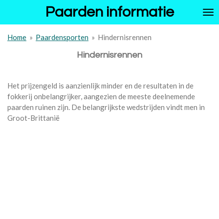
Paarden informatie
Ga
direct
naar
Home
»
Paardensporten
»
Hindernisrennen
de
hoofdinhoud
Hindernisrennen
Het prijzengeld is aanzienlijk minder en de resultaten in de
fokkerij onbelangrijker, aangezien de meeste deelnemende
paarden ruinen zijn. De belangrijkste wedstrijden vindt men in
Groot-Brittanië