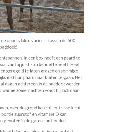
de oppervlakte varieert tussen de 500
'paddock'.
ontspannen. In een box heeft een paard te
aarvan hij juist zo'n behoefte heeft. Heel
en geregeld te laten grazen en sommige
ijks met hun paard naar buiten te gaan. Het
ntal dagen achtereen in de paddock worden
Op warme zomernachten voelt hij zich daar
nen, over de grond kan rollen, frisse lucht
n portie zuurstof en vitamine D kan
oortgenoten in de gaten kan houden.
k heeft dan ook zijn nut. Een paard dat