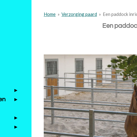
Home
»
Verzorging paard
»
Een paddock inri
Een paddock
en