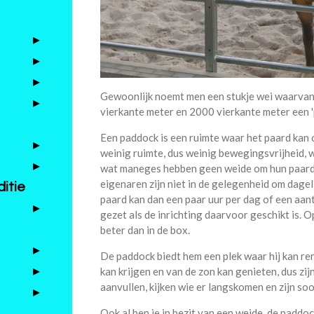
Gewoonlijk noemt men een stukje wei waarvan 
vierkante meter en 2000 vierkante meter een 
Een paddock is een ruimte waar het paard kan 
weinig ruimte, dus weinig bewegingsvrijheid, w
wat maneges hebben geen weide om hun paard
eigenaren zijn niet in de gelegenheid om dagel
itie
paard kan dan een paar uur per dag of een aa
gezet als de inrichting daarvoor geschikt is. 
beter dan in de box.
De paddock biedt hem een plek waar hij kan ren
kan krijgen en van de zon kan genieten, dus zij
aanvullen, kijken wie er langskomen en zijn s
Ook al ben je in bezit van een weide, de paddoc