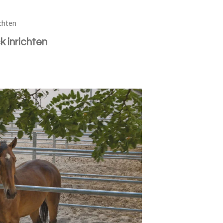
chten
 inrichten