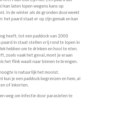
wei kan laten lopen wegens kans op
et. In de winter als de gronden doorweekt
in: het paard staat er op zijn gemak en kan
ang heeft, tot een paddock van 2000
paard in staat stellen vrij rond te lopen in
ek hebben om te drinken en hooi te eten.
ft, zoals vaak het geval, moet je eraan
ls het flink waait naar binnen te brengen.
ogte is natuurlijk het mooist.
int kun je een paddock begrenzen en hem, al
en of inkorten.
en weg om infectie door parasieten te