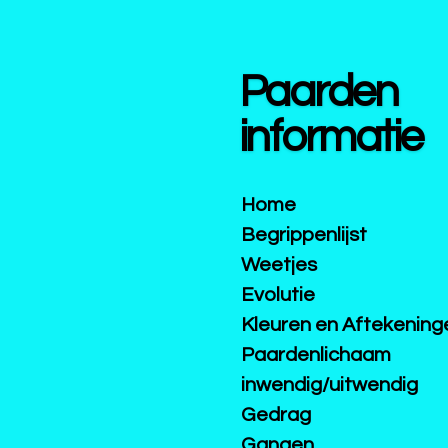
Ga
direct
naar
Paarden
de
hoofdinhoud
informatie
Home
Begrippenlijst
Weetjes
Evolutie
Kleuren en Aftekening
Paardenlichaam
inwendig/uitwendig
Gedrag
Gangen