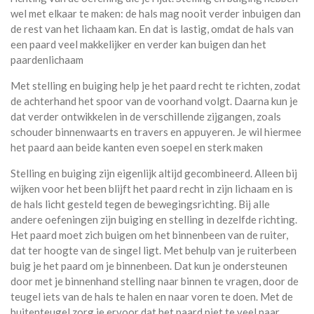
wel met elkaar te maken: de hals mag nooit verder inbuigen dan
de rest van het lichaam kan. En dat is lastig, omdat de hals van
een paard veel makkelijker en verder kan buigen dan het
paardenlichaam
Met stelling en buiging help je het paard recht te richten, zodat
de achterhand het spoor van de voorhand volgt. Daarna kun je
dat verder ontwikkelen in de verschillende zijgangen, zoals
schouder binnenwaarts en travers en appuyeren. Je wil hiermee
het paard aan beide kanten even soepel en sterk maken
Stelling en buiging zijn eigenlijk altijd gecombineerd. Alleen bij
wijken voor het been blijft het paard recht in zijn lichaam en is
de hals licht gesteld tegen de bewegingsrichting. Bij alle
andere oefeningen zijn buiging en stelling in dezelfde richting.
Het paard moet zich buigen om het binnenbeen van de ruiter,
dat ter hoogte van de singel ligt. Met behulp van je ruiterbeen
buig je het paard om je binnenbeen. Dat kun je ondersteunen
door met je binnenhand stelling naar binnen te vragen, door de
teugel iets van de hals te halen en naar voren te doen. Met de
buitenteugel zorg je ervoor dat het paard niet te veel naar