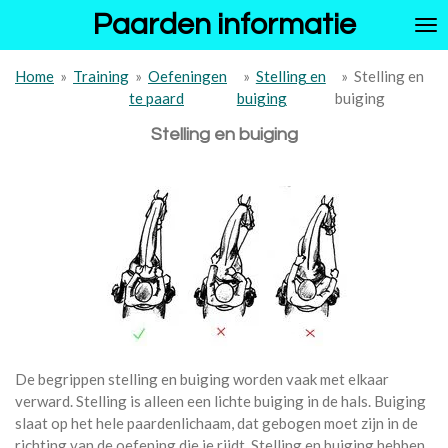
Paarden informatie
Ga
direct
naar
Home
»
Training
»
Oefeningen
»
Stelling en
»
Stelling en
de
te paard
buiging
buiging
hoofdinhoud
Stelling en buiging
De begrippen stelling en buiging worden vaak met elkaar
verward. Stelling is alleen een lichte buiging in de hals. Buiging
slaat op het hele paardenlichaam, dat gebogen moet zijn in de
richting van de oefening die je rijdt. Stelling en buiging hebben