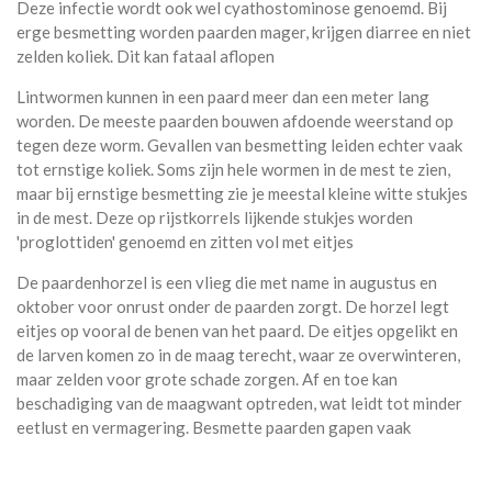
Deze infectie wordt ook wel cyathostominose genoemd. Bij
erge besmetting worden paarden mager, krijgen diarree en niet
zelden koliek. Dit kan fataal aflopen
Lintwormen kunnen in een paard meer dan een meter lang
worden. De meeste paarden bouwen afdoende weerstand op
tegen deze worm. Gevallen van besmetting leiden echter vaak
tot ernstige koliek. Soms zijn hele wormen in de mest te zien,
maar bij ernstige besmetting zie je meestal kleine witte stukjes
in de mest. Deze op rijstkorrels lijkende stukjes worden
'proglottiden' genoemd en zitten vol met eitjes
De paardenhorzel is een vlieg die met name in augustus en
oktober voor onrust onder de paarden zorgt. De horzel legt
eitjes op vooral de benen van het paard. De eitjes opgelikt en
de larven komen zo in de maag terecht, waar ze overwinteren,
maar zelden voor grote schade zorgen. Af en toe kan
beschadiging van de maagwant optreden, wat leidt tot minder
eetlust en vermagering. Besmette paarden gapen vaak