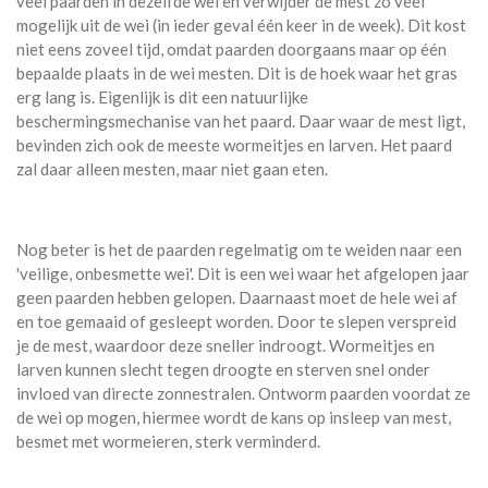
veel paarden in dezelfde wei en verwijder de mest zo veel
mogelijk uit de wei (in ieder geval één keer in de week). Dit kost
niet eens zoveel tijd, omdat paarden doorgaans maar op één
bepaalde plaats in de wei mesten. Dit is de hoek waar het gras
erg lang is. Eigenlijk is dit een natuurlijke
beschermingsmechanise van het paard. Daar waar de mest ligt,
bevinden zich ook de meeste wormeitjes en larven. Het paard
zal daar alleen mesten, maar niet gaan eten.
Nog beter is het de paarden regelmatig om te weiden naar een
'veilige, onbesmette wei'. Dit is een wei waar het afgelopen jaar
geen paarden hebben gelopen. Daarnaast moet de hele wei af
en toe gemaaid of gesleept worden. Door te slepen verspreid
je de mest, waardoor deze sneller indroogt. Wormeitjes en
larven kunnen slecht tegen droogte en sterven snel onder
invloed van directe zonnestralen. Ontworm paarden voordat ze
de wei op mogen, hiermee wordt de kans op insleep van mest,
besmet met wormeieren, sterk verminderd.