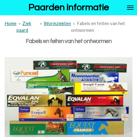
Paarden informatie
Ga
direct
naar
Home
»
Ziek
»
Wormziekten
»
Fabels en feiten van het
de
paard
ontwormen
hoofdinhoud
Fabels en feiten van het ontwormen