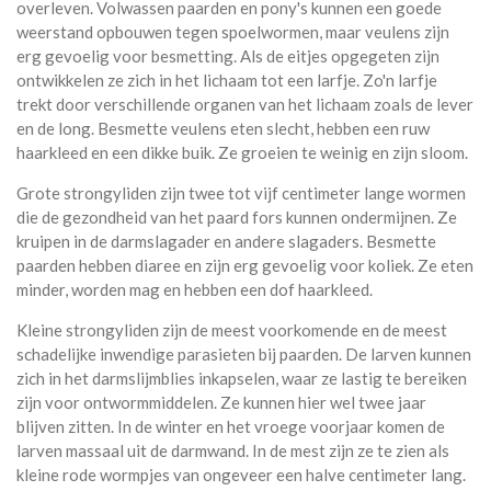
overleven. Volwassen paarden en pony's kunnen een goede
weerstand opbouwen tegen spoelwormen, maar veulens zijn
erg gevoelig voor besmetting. Als de eitjes opgegeten zijn
ontwikkelen ze zich in het lichaam tot een larfje. Zo'n larfje
trekt door verschillende organen van het lichaam zoals de lever
en de long. Besmette veulens eten slecht, hebben een ruw
haarkleed en een dikke buik. Ze groeien te weinig en zijn sloom.
Grote strongyliden zijn twee tot vijf centimeter lange wormen
die de gezondheid van het paard fors kunnen ondermijnen. Ze
kruipen in de darmslagader en andere slagaders. Besmette
paarden hebben diaree en zijn erg gevoelig voor koliek. Ze eten
minder, worden mag en hebben een dof haarkleed.
Kleine strongyliden zijn de meest voorkomende en de meest
schadelijke inwendige parasieten bij paarden. De larven kunnen
zich in het darmslijmblies inkapselen, waar ze lastig te bereiken
zijn voor ontwormmiddelen. Ze kunnen hier wel twee jaar
blijven zitten. In de winter en het vroege voorjaar komen de
larven massaal uit de darmwand. In de mest zijn ze te zien als
kleine rode wormpjes van ongeveer een halve centimeter lang.