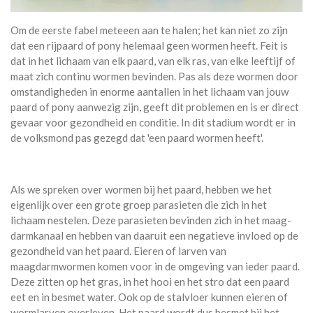
Om de eerste fabel meteeen aan te halen; het kan niet zo zijn
dat een rijpaard of pony helemaal geen wormen heeft. Feit is
dat in het lichaam van elk paard, van elk ras, van elke leeftijf of
maat zich continu wormen bevinden. Pas als deze wormen door
omstandigheden in enorme aantallen in het lichaam van jouw
paard of pony aanwezig zijn, geeft dit problemen en is er direct
gevaar voor gezondheid en conditie. In dit stadium wordt er in
de volksmond pas gezegd dat 'een paard wormen heeft'.
Als we spreken over wormen bij het paard, hebben we het
eigenlijk over een grote groep parasieten die zich in het
lichaam nestelen. Deze parasieten bevinden zich in het maag-
darmkanaal en hebben van daaruit een negatieve invloed op de
gezondheid van het paard. Eieren of larven van
maagdarmwormen komen voor in de omgeving van ieder paard.
Deze zitten op het gras, in het hooi en het stro dat een paard
eet en in besmet water. Ook op de stalvloer kunnen eieren of
wormlarven overleven. Het paard wordt dus besmet bij het