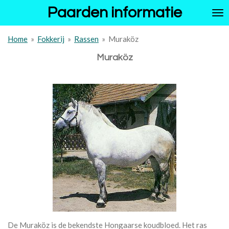
Paarden informatie
Ga
direct
naar
Home
»
Fokkerij
»
Rassen
»
Muraköz
de
hoofdinhoud
Muraköz
De Muraköz is de bekendste Hongaarse koudbloed. Het ras