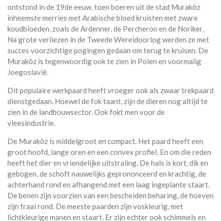
ontstond in de 19de eeuw, toen boeren uit de stad Muraköz
inheemste merries met Arabische bloed kruisten met zware
koudbloeden, zoals de Ardenner, de Percheron en de Noriker.
Na grote verliezen in de Tweede Wereldoorlog werden ze met
succes voorzichtige pogingen gedaan om terug te kruisen. De
Muraköz is tegenwoordig ook te zien in Polen en voormalig
Joegoslavië.
Dit populaire werkpaard heeft vroeger ook als zwaar trekpaard
dienstgedaan. Hoewel de fok taant, zijn de dieren nog altijd te
zien in de landbouwsector. Ook fokt men voor de
vleesindustrie.
De Muraköz is middelgroot en compact. Het paard heeft een
groot hoofd, lange oren en een convex profiel. En om die reden
heeft het dier en vriendelijke uitstraling. De hals is kort, dik en
gebogen, de schoft nauwelijks geprononceerd en krachtig, de
achterhand rond en afhangend met een laag ingeplante staart.
De benen zijn voorzien van een bescheiden beharing, de hoeven
zijn fraai rond. De meeste paarden zijn voskleurig, met
lichtkleurige manen en staart. Er zijn echter ook schimmels en