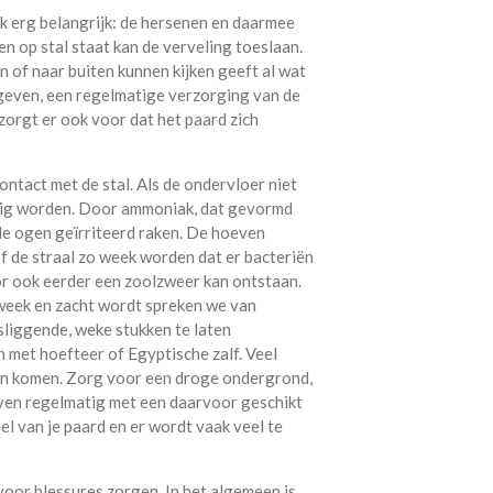
k erg belangrijk: de hersenen en daarmee
n op stal staat kan de verveling toeslaan.
n of naar buiten kunnen kijken geeft al wat
r geven, een regelmatige verzorging van de
zorgt er ook voor dat het paard zich
ntact met de stal. Als de ondervloer niet
tig worden. Door ammoniak, dat gevormd
 de ogen geïrriteerd raken. De hoeven
f de straal zo week worden dat er bacteriën
r ook eerder een zoolzweer kan ontstaan.
, week en zacht wordt spreken we van
losliggende, weke stukken te laten
n met hoefteer of Egyptische zalf. Veel
aten komen. Zorg voor een droge ondergrond,
even regelmatig met een daarvoor geschikt
el van je paard en er wordt vaak veel te
voor blessures zorgen. In het algemeen is