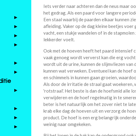
Iets verder naar achteren dan de neus maar oo
het gedrag. Als een paard voor langere periode
Een staal waarbij de paarden elkaar kunnen zie
afleiding. Vaker op de dag kleine beetjes voe
vacht, een stukje wandelen of in de stapmolen 
lekkerder voelt.
Ook met de hoeven heeft het paard intensief co
vaak genoeg wordt ververst kan die erg voch
wordt uit de urine, kunnen de slijmvliezen van
kunnen wat verweken. Eventueel kan de hoef o
en schimmels in kunnen gaan groeien, waardoo
itie
Als door de irritatie de straal gaat woekeren
'rotstraal'. Het beste is dan de hoefsmid alle 
verwijderen en de hoef regelmatig in te smere
beter is het natuurlijk om het zover niet te l
krab elke dag de hoeven uit en verzorg de ho
product. De hoef is een erg belangrijk onderde
weinig naar omgekeken.
Bij het lopen in de bak kan de ondergrond ook 