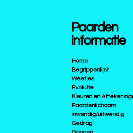
Ga
direct
naar
Paarden
de
hoofdinhoud
informatie
Home
Begrippenlijst
Weetjes
Evolutie
Kleuren en Aftekening
Paardenlichaam
inwendig/uitwendig
Gedrag
Gangen