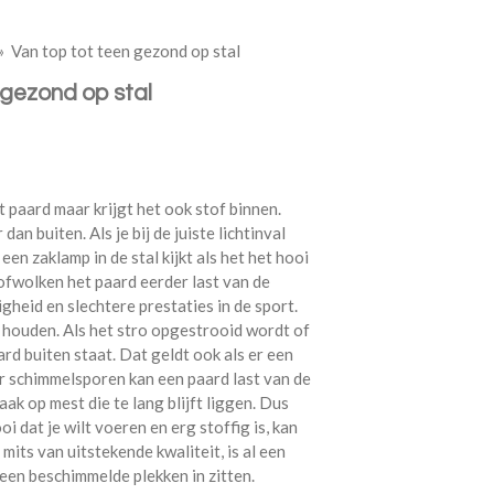
»
Van top tot teen gezond op stal
 gezond op stal
 paard maar krijgt het ook stof binnen.
dan buiten. Als je bij de juiste lichtinval
en zaklamp in de stal kijkt als het het hooi
tofwolken het paard eerder last van de
heid en slechtere prestaties in de sport.
 houden. Als het stro opgestrooid wordt of
ard buiten staat. Dat geldt ook als er een
or schimmelsporen kan een paard last van de
ak op mest die te lang blijft liggen. Dus
oi dat je wilt voeren en erg stoffig is, kan
its van uitstekende kwaliteit, is al een
 geen beschimmelde plekken in zitten.