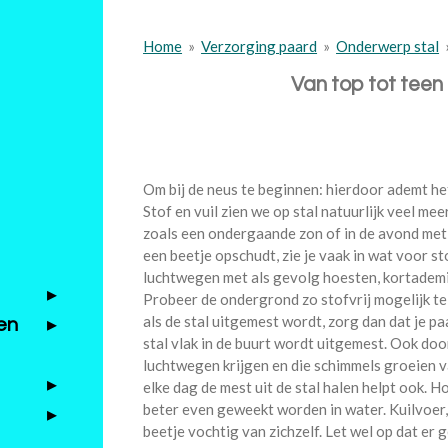
Home
»
Verzorging paard
»
Onderwerp stal
Van top tot teen
Om bij de neus te beginnen: hierdoor ademt het
Stof en vuil zien we op stal natuurlijk veel meer 
zoals een ondergaande zon of in de avond met e
een beetje opschudt, zie je vaak in wat voor s
luchtwegen met als gevolg hoesten, kortademig
Probeer de ondergrond zo stofvrij mogelijk te
als de stal uitgemest wordt, zorg dan dat je pa
en
stal vlak in de buurt wordt uitgemest. Ook do
luchtwegen krijgen en die schimmels groeien va
elke dag de mest uit de stal halen helpt ook. Ho
beter even geweekt worden in water. Kuilvoer, m
beetje vochtig van zichzelf. Let wel op dat er