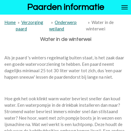
Paarden informatie
Ga
direct
naar
Home
»
Verzorging
»
Onderwerp
»
Water in de
de
paard
weiland
winterwei
hoofdinhoud
Water in de winterwei
Als je paard 's winters regelmatig buiten staat, is het zaak daar
een goede watervoorziening te hebben. Een paard neemt
dagelijks minimaal 25 tot 30 liter water tot zich, dus 'een paar
happen sneeuw' lessen de paardendorst bij lange na niet.
Hoe gek het ook klinkt warm water bevriest sneller dan koud
water. Een waterpompje in de drinkbak installeren dan maar?
Stromend water bevriest immers minder snel dan stilstaand
water? Nee hoor, want met zo'n pompje boots je in wezen een
ijsmachine na. Wat wel werkt is een luchtpomp. Deze houdt de
plek waar de luchtbubbeltjes omhoog komen ijsvrij. Een andere