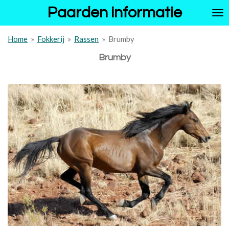
Paarden informatie
Ga
direct
naar
Home
»
Fokkerij
»
Rassen
»
Brumby
de
hoofdinhoud
Brumby