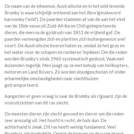
De naam van de inheemse, Australische en in het wild levende
Brumby is waarschijnlijk ontleend aan het Aboriginalwoord
baroomby ('wild'). De paarden stammen af van de aan het eind
van de 18de eeuw uit Zuid-Afrika en Chili geïmporteerde
dieren, die men na de goldrush van 1851 de vrijheid gaf. De
paarden vermengden zich en plantten zich buitengewoon snel
voort. De Australische boeren haten ze, omdat ze het gras en
het water voor de schapen en runderen 'inpikken'. Om die reden
worden Brumby's sinds 1960 systematisch gedood. Vaak met
duizenden tegelijk. Men jaagt op ze met behulp van helikopters,
motoren en Land Rovers. Ze worden doodgeschoten of onder
erbarmelijke omstandigheden naar slachthuizen
getransporteerd.
Aangezien er geen vraag is naar de Brumby als rijpaard, zijn de
vooruitzichten van dit ras slecht.
De meesten dieren zijn slecht gevoed en zien er om die reden
zeer armzalig uit. Het hoofd is recht, de hals dun. De
achterhand is zwak. Dit ras heeft weinig fundament. Veel
Brumby's zijn koehakkig. Omdat de hoeven op de ruwe grond