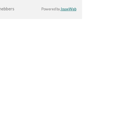
hebbers
Powered by
JouwWeb