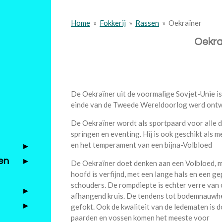
Home
»
Fokkerij
»
Rassen
»
Oekraïner
Oekra
De Oekraïner uit de voormalige Sovjet-Unie is
einde van de Tweede Wereldoorlog werd ontw
De Oekraïner wordt als sportpaard voor alle di
springen en eventing. Hij is ook geschikt als 
en het temperament van een bijna-Volbloed
en
De Oekraïner doet denken aan een Volbloed, m
hoofd is verfijnd, met een lange hals en een 
schouders. De rompdiepte is echter verre van 
afhangend kruis. De tendens tot bodemnauwhei
gefokt. Ook de kwaliteit van de ledematen is d
paarden en vossen komen het meeste voor