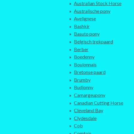
Australian Stock Horse
Australische pony
Avelignese
Bashkir
Basuto pony
Belgisch trekpaard
Berber
Boedenny
Boulonnais
Bretonse paard
Brumby
Budjonny
Camargeupony
Canadian Cutting Horse
Cleveland Bay
Clydesdale
Cob
Comtois