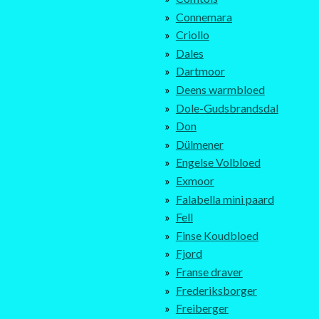
Connemara
Criollo
Dales
Dartmoor
Deens warmbloed
Dole-Gudsbrandsdal
Don
Dülmener
Engelse Volbloed
Exmoor
Falabella mini paard
Fell
Finse Koudbloed
Fjord
Franse draver
Frederiksborger
Freiberger