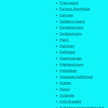
Fries paard
Furioso-Northstar
Garrano
Gelderse paard
Gevlekte pony
Gotland pony
Hack
Hackney
Haflinger
Hannoveraan
Highland pony
Holsteiner
Hongaars halfbloed
Hunter
Huzul
IJslander
Irish Draught
Italiaanse zware trekpaard