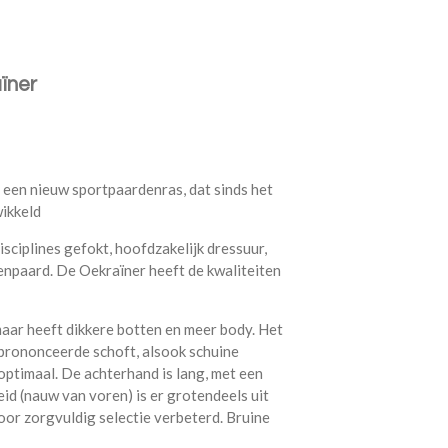
ïner
 een nieuw sportpaardenras, dat sinds het
ikkeld
sciplines gefokt, hoofdzakelijk dressuur,
menpaard. De Oekraïner heeft de kwaliteiten
aar heeft dikkere botten en meer body. Het
geprononceerde schoft, alsook schuine
optimaal. De achterhand is lang, met een
d (nauw van voren) is er grotendeels uit
oor zorgvuldig selectie verbeterd. Bruine