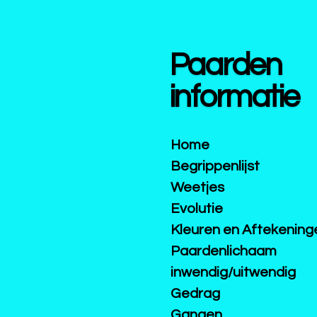
Ga
direct
naar
Paarden
de
hoofdinhoud
informatie
Home
Begrippenlijst
Weetjes
Evolutie
Kleuren en Aftekening
Paardenlichaam
inwendig/uitwendig
Gedrag
Gangen