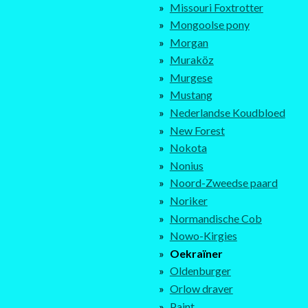
Missouri Foxtrotter
Mongoolse pony
Morgan
Muraköz
Murgese
Mustang
Nederlandse Koudbloed
New Forest
Nokota
Nonius
Noord-Zweedse paard
Noriker
Normandische Cob
Nowo-Kirgies
Oekraïner
Oldenburger
Orlow draver
Paint