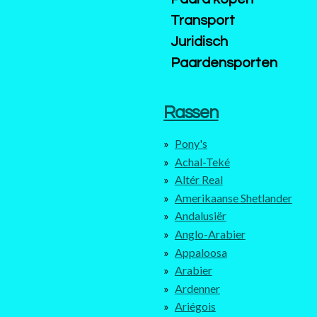
Transport
Juridisch
Paardensporten
Rassen
Pony's
Achal-Teké
Altér Real
Amerikaanse Shetlander
Andalusiër
Anglo-Arabier
Appaloosa
Arabier
Ardenner
Ariégois