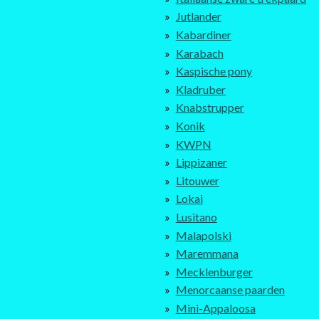
Jutlander
Kabardiner
Karabach
Kaspische pony
Kladruber
Knabstrupper
Konik
KWPN
Lippizaner
Litouwer
Lokai
Lusitano
Malapolski
Maremmana
Mecklenburger
Menorcaanse paarden
Mini-Appaloosa