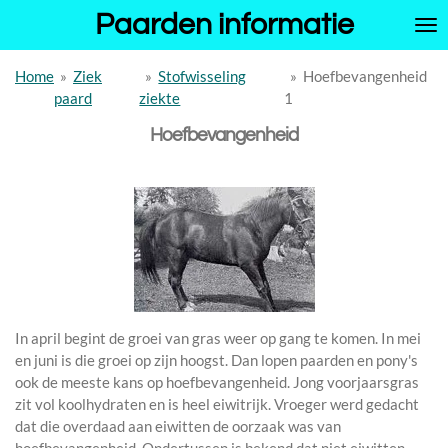
Paarden informatie
Ga
direct
naar
Home
»
Ziek
»
Stofwisseling
»
Hoefbevangenheid
de
paard
ziekte
1
hoofdinhoud
Hoefbevangenheid
In april begint de groei van gras weer op gang te komen. In mei
en juni is die groei op zijn hoogst. Dan lopen paarden en pony's
ook de meeste kans op hoefbevangenheid. Jong voorjaarsgras
zit vol koolhydraten en is heel eiwitrijk. Vroeger werd gedacht
dat die overdaad aan eiwitten de oorzaak was van