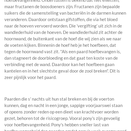
hoefbevangenheid. Ondertussen is bekend dat niet eiwitten,
maar fructanen de boosdoeners zijn. Fructanen zijn bepaalde
suikers die de samenstelling van bacteriën in de darmen kunnen
veranderen. Daardoor ontstaan gifstoffen, die via het bloed
naar de hoeven vervoerd worden. Die 'vergifting' uit zich in de
wandlederhuid van de hoeven. De wandlederhuid zit achter de
hoornwand, de buitenkant van de hoef die wij zien als we naar
de voeten kijken. Binnenin de hoef heb je het hoefbeen, dat
tegen de hoornwand vast zit. "Als een paard hoefbevangen is,
dan stagneert de doorbloeding en dat gaat ten koste van de
verbinding met de wand. Daardoor kan het hoefbeen gaan
kantelen en in het slechtste geval door de zool breken". Dit is
zeer pijnlijk voor het paard.
Paarden die s' nachts uit hun stal breken en bij de voerton
kunnen, dag en nacht in een jonge, sappige voorjaarswei staan
of opeens zonder reden op een dieet van krachtvoer worden
gezet, behoren tot de risicogroep. Vooral pony's zijn gevoelig
voor hoefbevangenheid. Pony's hebben sneller last van