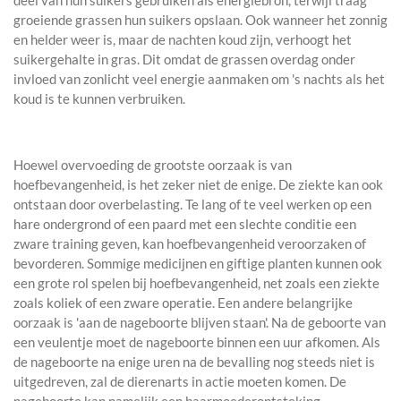
deel van hun suikers gebruiken als energiebron, terwijl traag
groeiende grassen hun suikers opslaan. Ook wanneer het zonnig
en helder weer is, maar de nachten koud zijn, verhoogt het
suikergehalte in gras. Dit omdat de grassen overdag onder
invloed van zonlicht veel energie aanmaken om 's nachts als het
koud is te kunnen verbruiken.
Hoewel overvoeding de grootste oorzaak is van
hoefbevangenheid, is het zeker niet de enige. De ziekte kan ook
ontstaan door overbelasting. Te lang of te veel werken op een
hare ondergrond of een paard met een slechte conditie een
zware training geven, kan hoefbevangenheid veroorzaken of
bevorderen. Sommige medicijnen en giftige planten kunnen ook
een grote rol spelen bij hoefbevangenheid, net zoals een ziekte
zoals koliek of een zware operatie. Een andere belangrijke
oorzaak is 'aan de nageboorte blijven staan'. Na de geboorte van
een veulentje moet de nageboorte binnen een uur afkomen. Als
de nageboorte na enige uren na de bevalling nog steeds niet is
uitgedreven, zal de dierenarts in actie moeten komen. De