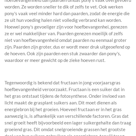
hoefbevangenheid dan paarden omdat pony's vaak overgevoerd
worden. Ze worden sneller te dik of zelfs te vet. Ook werken
pony's vaak veel minder hard dan paarden, zodat de energie die
ze uit hun voeding halen niet volledig verbrand kan worden.
Hoewel pony's gevoeliger zijn voor hoefbevangenhei, genezen
ze er wel makkelijker van. Paarden genezen moeilijk of zelfs
niet van hoefbevangenheid omdat paarden nu eenmaal groter
zijn. Paarden zijn groter, dus er wordt meer druk uitgeoefend op
de hoeven. Ook zijn paarden een stuk zwaarder dan pony's,
waardoor er meer gewicht op de zieke hoeven rust.
Tegenwoordig is bekend dat fructaan in jong voorjaarsgras
hoefbevangenheid veroorzaakt. Fructaan is een suiker dat in
het gras ontstaat tijdens de fotosynthese. Onder invloed van
licht maakt de grasplant suikers aan. Dit moet dienen als
energiebron bij het groeien. Hoeveel fructaan er in het gras
aanwezig is, is afhankelijk van verschillende factoren. Gras dat
snel groeit heeft bijvoorbeeld een lager suikergehalte dan traag
groeiend gras. Dit omdat snelgroeiende grassen het grootste