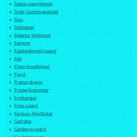
Deens warmbloed
Dole-Gudsbrandsdal
Don
Dülmener
Engelse Volbloed
Exmoor
Falabella mini paard
Fell
Finse Koudbloed
Fjord
Franse draver
Frederiksborger
Freiberger
Fries paard
Furioso-Northstar
Garrano
Gelderse paard
Gevlekte pony