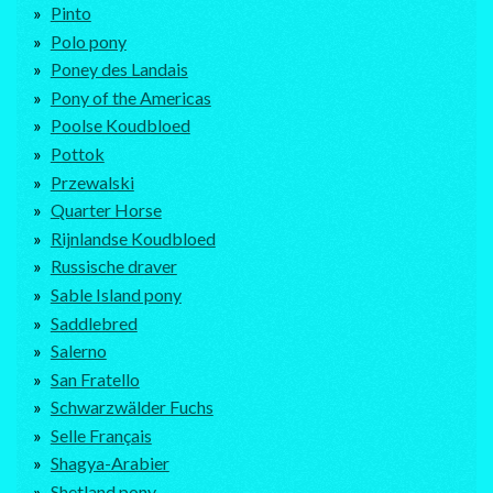
Pinto
Polo pony
Poney des Landais
Pony of the Americas
Poolse Koudbloed
Pottok
Przewalski
Quarter Horse
Rijnlandse Koudbloed
Russische draver
Sable Island pony
Saddlebred
Salerno
San Fratello
Schwarzwälder Fuchs
Selle Français
Shagya-Arabier
Shetland pony