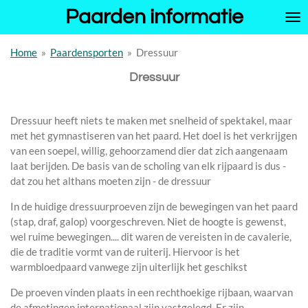
Paarden informatie
Ga
direct
naar
Home
»
Paardensporten
»
Dressuur
de
hoofdinhoud
Dressuur
Dressuur heeft niets te maken met snelheid of spektakel, maar
met het gymnastiseren van het paard. Het doel is het verkrijgen
van een soepel, willig, gehoorzamend dier dat zich aangenaam
laat berijden. De basis van de scholing van elk rijpaard is dus -
dat zou het althans moeten zijn - de dressuur
In de huidige dressuurproeven zijn de bewegingen van het paard
(stap, draf, galop) voorgeschreven. Niet de hoogte is gewenst,
wel ruime bewegingen.... dit waren de vereisten in de cavalerie,
die de traditie vormt van de ruiterij. Hiervoor is het
warmbloedpaard vanwege zijn uiterlijk het geschikst
De proeven vinden plaats in een rechthoekige rijbaan, waarvan
de afmetingen internationaal zijn vastgelegd. Er zijn