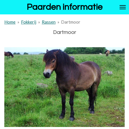
Paarden informatie
Ga
direct
naar
Home
»
Fokkerij
»
Rassen
»
Dartmoor
de
hoofdinhoud
Dartmoor